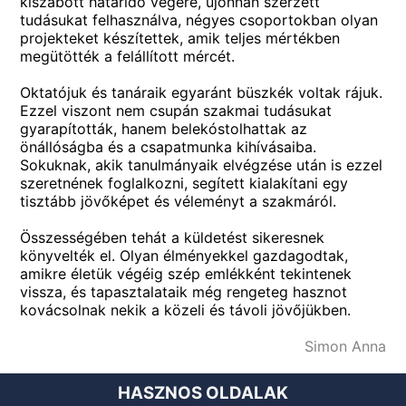
kiszabott határidő végére, újonnan szerzett
tudásukat felhasználva, négyes csoportokban olyan
projekteket készítettek, amik teljes mértékben
megütötték a felállított mércét.
Oktatójuk és tanáraik egyaránt büszkék voltak rájuk.
Ezzel viszont nem csupán szakmai tudásukat
gyarapították, hanem belekóstolhattak az
önállóságba és a csapatmunka kihívásaiba.
Sokuknak, akik tanulmányaik elvégzése után is ezzel
szeretnének foglalkozni, segített kialakítani egy
tisztább jövőképet és véleményt a szakmáról.
Összességében tehát a küldetést sikeresnek
könyvelték el. Olyan élményekkel gazdagodtak,
amikre életük végéig szép emlékként tekintenek
vissza, és tapasztalataik még rengeteg hasznot
kovácsolnak nekik a közeli és távoli jövőjükben.
Simon Anna
HASZNOS OLDALAK