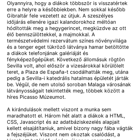
Olyannyira, hogy a diákok többször is visszatértek
erre a helyre a későbbiekben. Nem sokkal később
Gibraltár fele vezetett az útjuk. A szeszélyes
időjárás ellenére igazi kalandorokhoz méltóan
hódították meg a hegygerincet, megküzdve az ott
élő bennszülöttekkel, a majmokkal. A
természetvédelmi rezervátum színes növényvilága
és a tenger eget tükröző látványa hamar betöltötte
a diákok telefonjának galériáját és
fényképezőgépüket. Következő állomásuk rögtön
Sevilla volt, ahol először a vizesárokkal körülölelt
teret, a Plaza de España-t csodálhatták meg, utána
pedig a Sevilla-i katedrális hatalmas épületét járták
be. Végül, de nem utolsó soroban Malaga városának
látványosságait tekintették meg, többek között a
híres Picasso Múzeumot.
A kirándulások mellett viszont a munka sem
maradhatott el. Három hét alatt a diákok a HTML,
CSS, Javascript és az adatbáziskezelés alapjait
kellett elsajátítaniuk, amivel bizony nagy fába vágták
a fejszéjüket. Viszont nem okoztak csalódást, a