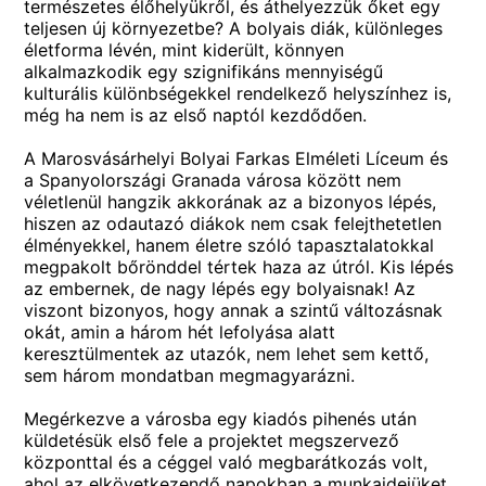
természetes élőhelyükről, és áthelyezzük őket egy
teljesen új környezetbe? A bolyais diák, különleges
életforma lévén, mint kiderült, könnyen
alkalmazkodik egy szignifikáns mennyiségű
kulturális különbségekkel rendelkező helyszínhez is,
még ha nem is az első naptól kezdődően.
A Marosvásárhelyi Bolyai Farkas Elméleti Líceum és
a Spanyolországi Granada városa között nem
véletlenül hangzik akkorának az a bizonyos lépés,
hiszen az odautazó diákok nem csak felejthetetlen
élményekkel, hanem életre szóló tapasztalatokkal
megpakolt bőrönddel tértek haza az útról. Kis lépés
az embernek, de nagy lépés egy bolyaisnak! Az
viszont bizonyos, hogy annak a szintű változásnak
okát, amin a három hét lefolyása alatt
keresztülmentek az utazók, nem lehet sem kettő,
sem három mondatban megmagyarázni.
Megérkezve a városba egy kiadós pihenés után
küldetésük első fele a projektet megszervező
központtal és a céggel való megbarátkozás volt,
ahol az elkövetkezendő napokban a munkaidejüket