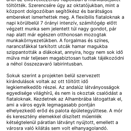
töltötték. Szerencsére úgy az oktatójukban, mint a
központ dolgozóiban segítőkész és barátságos
embereket ismerhettek meg. A flexibilis fiataloknak a
napi körülbelül 7 órányi intenzív, számítógép előtt
végzett munka sem jelentett túl nagy gondot, pár
nap alatt már egészen otthonosan mozogtak
munkakörnyezetükben. A forgalmas és színes,
narancsfákkal tarkított utcák hamar magukba
szippantották a diákokat, annyira, hogy nem sok idő
múlva már teljesen magabiztosan tudtak tájékozódni
a néhol összezavaró labirintusban.
Sokuk szerint a projekten belül szervezett
kirándulások voltak az ott töltött idő
legkiemelkedőb részei. Az andalúz látványosságok
egyedisége világhírű, és nem is okoztak csalódást a
fiataloknak. Kezdetnek az Alhambrába látogattak el,
ami a város egyik legmagasabb pontján
elhelyezkedő erőd és palota épületegyüttese. A mór
és keresztény elemekkel díszített műemlék
kétségtelenül páratlan látványt nyújtott, emellett a
városra való kilátás sem volt elhanyagolandó.