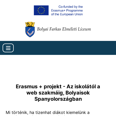
Kezdőlap
Ismertető
Mobilitás ↴
Útmutató
A résztvevők kiválasztása
Erasmus + projekt - Az iskolától a
web szakmáig, Bolyaisok
Galéria
Résztvevők
Spanyolországban
Médiaszereplések
Felkészítők
Mi történik, ha tizenhat diákot kiemelünk a
Projektek