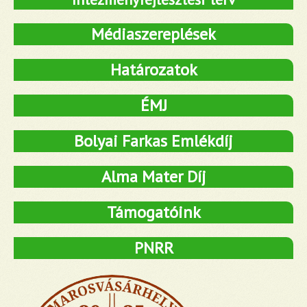
Médiaszereplések
Határozatok
ÉMJ
Bolyai Farkas Emlékdíj
Alma Mater Díj
Támogatóink
PNRR