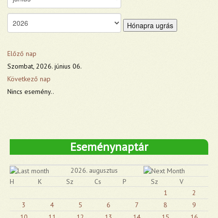
Hónapra ugrás
Előző nap
Szombat, 2026. június 06.
Következő nap
Nincs esemény..
Eseménynaptár
2026. augusztus
H
K
Sz
Cs
P
Sz
V
1
2
3
4
5
6
7
8
9
10
11
12
13
14
15
16