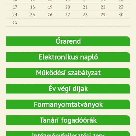
17
18
19
20
21
22
23
24
25
26
27
28
29
30
31
Órarend
Elektronikus napló
Működési szabályzat
Év végi díjak
Formanyomtatványok
Tanári fogadóórák
Intézményfejlesztési terv