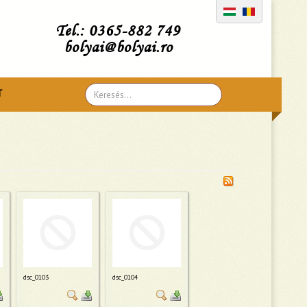
Tel.: 0365-882 749
bolyai@bolyai.ro
Search
T
...
dsc_0103
dsc_0104