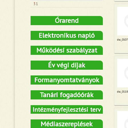
31
Órarend
Elektronikus napló
dsc_0107
Működési szabályzat
Év végi díjak
Formanyomtatványok
dsc_0118
Tanári fogadóórák
Intézményfejlesztési terv
Médiaszereplések