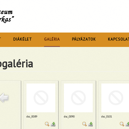
íceum
rkas”
T
DIÁKÉLET
GALÉRIA
PÁLYÁZATOK
KAPCSOLA
galéria
dsc_0089
dsc_0090
dsc_0101