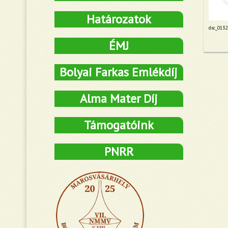
Határozatok
dsc_0132
ÉMJ
Bolyai Farkas Emlékdíj
Alma Mater Díj
Támogatóink
PNRR