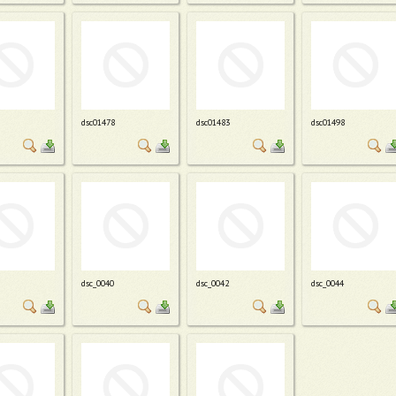
dsc01478
dsc01483
dsc01498
dsc_0040
dsc_0042
dsc_0044