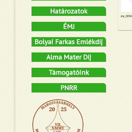
Határozatok
dsc_0054
ÉMJ
Bolyai Farkas Emlékdíj
Alma Mater Díj
Támogatóink
PNRR