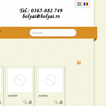
Tel.: 0365-882 749
bolyai@bolyai.ro
Search
T
...
dsc01459
dsc01461