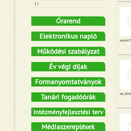
31
Órarend
Elektronikus napló
dsc01477
Működési szabályzat
Év végi díjak
Formanyomtatványok
dsc_0024
Tanári fogadóórák
Intézményfejlesztési terv
Médiaszereplések