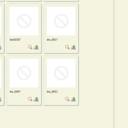
dsc01507
dsc_0017
dsc_0047
dsc_0052