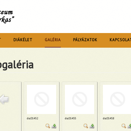
íceum
rkas”
T
DIÁKÉLET
GALÉRIA
PÁLYÁZATOK
KAPCSOLA
galéria
dsc01452
dsc01455
dsc01458