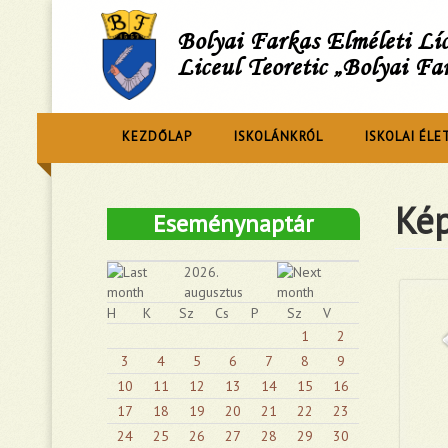
Bolyai Farkas Elméleti L
Liceul Teoretic „Bolyai Fa
KEZDŐLAP
ISKOLÁNKRÓL
ISKOLAI ÉLE
Kép
Eseménynaptár
2026.
augusztus
H
K
Sz
Cs
P
Sz
V
1
2
3
4
5
6
7
8
9
10
11
12
13
14
15
16
17
18
19
20
21
22
23
24
25
26
27
28
29
30