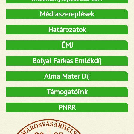
Médiaszereplések
Határozatok
ÉMJ
Bolyai Farkas Emlékdíj
Alma Mater Díj
Támogatóink
PNRR