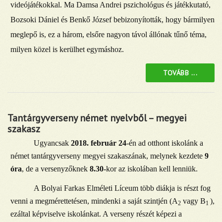
videójátékokkal. Ma Damsa Andrei pszichológus és játékkutató,
Bozsoki Dániel és Benkő József bebizonyították, hogy bármilyen
meglepő is, ez a három, elsőre nagyon távol állónak tűnő téma,
milyen közel is kerülhet egymáshoz.
TOVÁBB ...
Tantárgyverseny német nyelvből – megyei
szakasz
Ugyancsak
2018. február 24
-én ad otthont iskolánk a
német tantárgyverseny megyei szakaszának, melynek kezdete
9
óra
, de a versenyzőknek
8.30-
kor az iskolában kell lenniük.
A Bolyai Farkas Elméleti Líceum több diákja is részt fog
venni a megmérettetésen, mindenki a saját szintjén (A
vagy B
),
2
1
ezáltal képviselve iskolánkat. A verseny részét képezi a