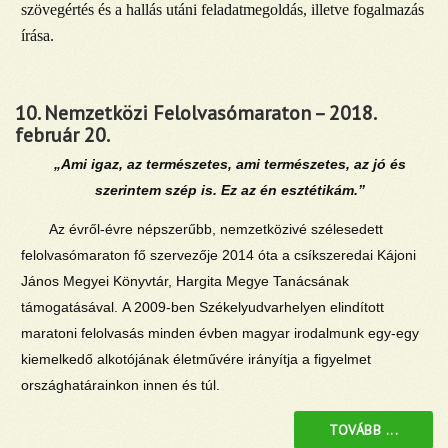
szövegértés és a hallás utáni feladatmegoldás, illetve fogalmazás
írása.
10. Nemzetközi Felolvasómaraton – 2018.
február 20.
„Ami igaz, az természetes, ami természetes, az jó és
szerintem szép is. Ez az én esztétikám.”
Az évről-évre népszerűbb, nemzetközivé szélesedett
felolvasómaraton fő szervezője 2014 óta a csíkszeredai Kájoni
János Megyei Könyvtár, Hargita Megye Tanácsának
támogatásával. A 2009-ben Székelyudvarhelyen elindított
maratoni felolvasás minden évben magyar irodalmunk egy-egy
kiemelkedő alkotójának életművére irányítja a figyelmet
országhatárainkon innen és túl.
TOVÁBB ...