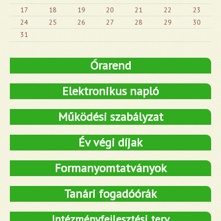
17
18
19
20
21
22
23
24
25
26
27
28
29
30
31
Órarend
Elektronikus napló
Működési szabályzat
Év végi díjak
Formanyomtatványok
Tanári fogadóórák
Intézményfejlesztési terv