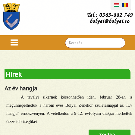
Tel.: 0365-882 749
bolyai@bolyai.ro
Search
...
Hírek
Az év hangja
A tavalyi sikernek köszönhetően idén, február 28-án is
megünnepelhettük a három éves Bolyai Zenekör születésnapját az „Év
hangja” rendezvényen. A vetélkedőn a 9-12. évfolyam diákjai mérhették
össze tehetségüket.