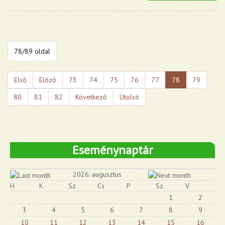
78/89 oldal
Első
Előző
73
74
75
76
77
78
79
80
81
82
Következő
Utolsó
Eseménynaptár
2026. augusztus
H
K
Sz
Cs
P
Sz
V
1
2
3
4
5
6
7
8
9
10
11
12
13
14
15
16