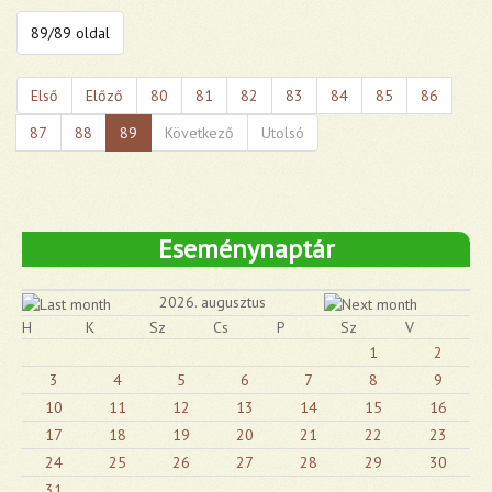
89/89 oldal
Első
Előző
80
81
82
83
84
85
86
87
88
89
Következő
Utolsó
Eseménynaptár
2026. augusztus
H
K
Sz
Cs
P
Sz
V
1
2
3
4
5
6
7
8
9
10
11
12
13
14
15
16
17
18
19
20
21
22
23
24
25
26
27
28
29
30
31