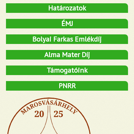
Határozatok
ÉMJ
Bolyai Farkas Emlékdíj
Alma Mater Díj
Támogatóink
PNRR