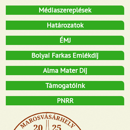
Médiaszereplések
Határozatok
ÉMJ
Bolyai Farkas Emlékdíj
Alma Mater Díj
Támogatóink
PNRR