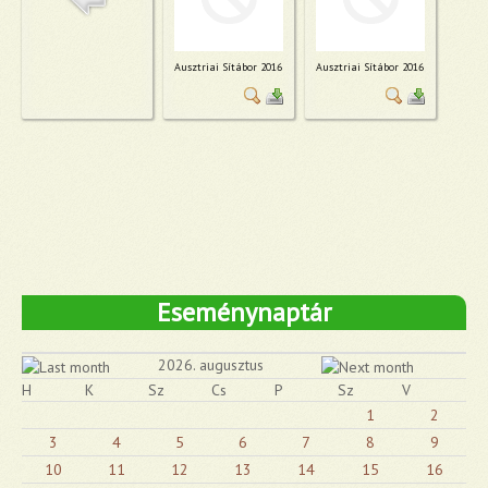
Ausztriai Sítábor 2016
Ausztriai Sítábor 2016
Eseménynaptár
2026. augusztus
H
K
Sz
Cs
P
Sz
V
1
2
3
4
5
6
7
8
9
10
11
12
13
14
15
16