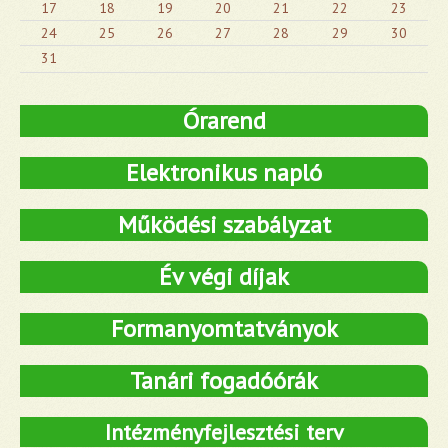
17
18
19
20
21
22
23
24
25
26
27
28
29
30
31
Órarend
Elektronikus napló
Működési szabályzat
Év végi díjak
Formanyomtatványok
Tanári fogadóórák
Intézményfejlesztési terv