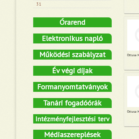
31
Órarend
Elektronikus napló
Működési szabályzat
Öttusa 
Év végi díjak
Formanyomtatványok
Tanári fogadóórák
Öttusa 
Intézményfejlesztési terv
Médiaszereplések