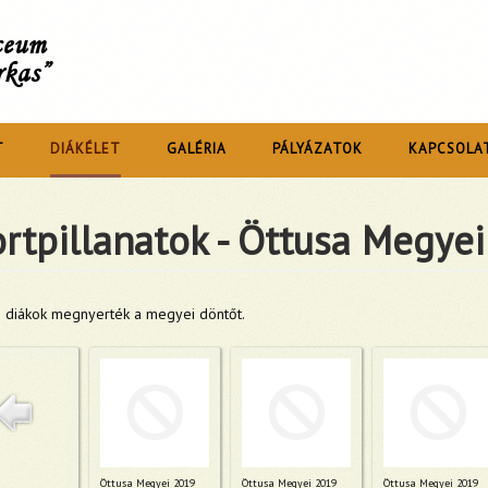
íceum
rkas”
T
DIÁKÉLET
GALÉRIA
PÁLYÁZATOK
KAPCSOLA
rtpillanatok - Öttusa Megye
s diákok megnyerték a megyei döntőt.
Öttusa Megyei 2019
Öttusa Megyei 2019
Öttusa Megyei 2019