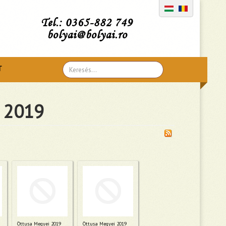
Tel.: 0365-882 749
bolyai@bolyai.ro
Search
T
...
i 2019
Öttusa Megyei 2019
Öttusa Megyei 2019