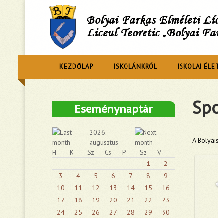
Bolyai Farkas Elméleti L
Liceul Teoretic „Bolyai Fa
KEZDŐLAP
ISKOLÁNKRÓL
ISKOLAI ÉLE
Spo
Eseménynaptár
2026.
A Bolyai
augusztus
H
K
Sz
Cs
P
Sz
V
1
2
3
4
5
6
7
8
9
10
11
12
13
14
15
16
17
18
19
20
21
22
23
24
25
26
27
28
29
30