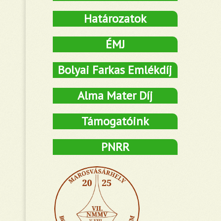
Határozatok
ÉMJ
Bolyai Farkas Emlékdíj
Alma Mater Díj
Támogatóink
PNRR