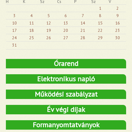
H
K
Sz
Cs
P
Sz
V
1
2
3
4
5
6
7
8
9
10
11
12
13
14
15
16
17
18
19
20
21
22
23
24
25
26
27
28
29
30
31
Órarend
Elektronikus napló
Működési szabályzat
Év végi díjak
Formanyomtatványok