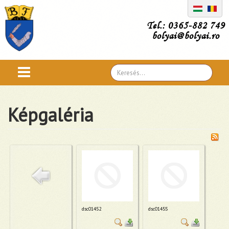
Tel.: 0365-882 749
bolyai@bolyai.ro
Search
...
Képgaléria
dsc01452
dsc01455