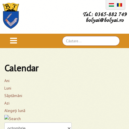
Tel.: 0365-882 749
bolyai@bolyai.ro
Căutare
...
Calendar
Ani
Luni
Săptămâni
Azi
Alegeţi lună