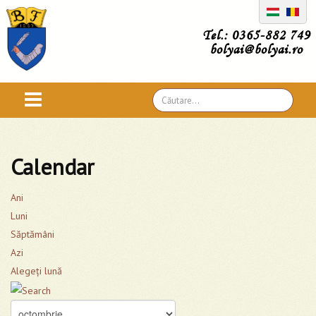
Tel.: 0365-882 749
bolyai@bolyai.ro
Căutare
...
Calendar
Ani
Luni
Săptămâni
Azi
Alegeţi lună