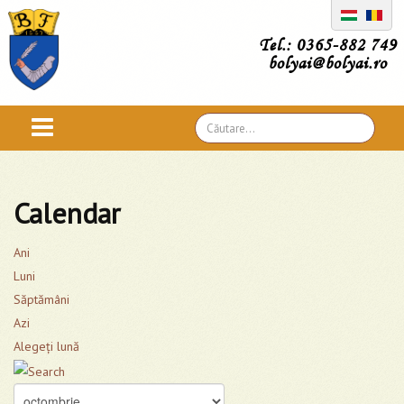
Tel.: 0365-882 749
bolyai@bolyai.ro
Căutare
...
Calendar
Ani
Luni
Săptămâni
Azi
Alegeţi lună