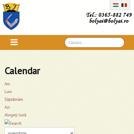
Tel.: 0365-882 749
bolyai@bolyai.ro
Căutare
...
Calendar
Ani
Luni
Săptămâni
Azi
Alegeţi lună