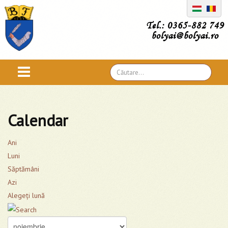
Tel.: 0365-882 749
bolyai@bolyai.ro
Căutare
...
Calendar
Ani
Luni
Săptămâni
Azi
Alegeţi lună