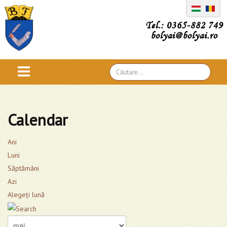
Tel.: 0365-882 749
bolyai@bolyai.ro
Căutare
...
Calendar
Ani
Luni
Săptămâni
Azi
Alegeţi lună