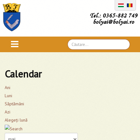
Tel.: 0365-882 749
bolyai@bolyai.ro
Căutare
...
Calendar
Ani
Luni
Săptămâni
Azi
Alegeţi lună