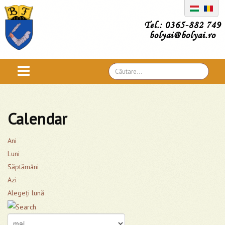
Tel.: 0365-882 749
bolyai@bolyai.ro
Căutare
...
Calendar
Ani
Luni
Săptămâni
Azi
Alegeţi lună