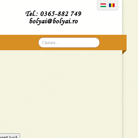
Tel.: 0365-882 749
bolyai@bolyai.ro
Căutare
...
egeţi lună