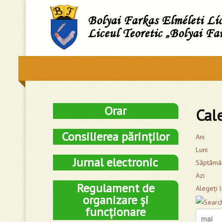
Bolyai Farkas Elméleti L
Liceul Teoretic „Bolyai Fa
Orar
Cal
Consilierea părinților
Ani
Luni
Jurnal electronic
Săptămâ
Azi
Regulament de
Alegeţi 
organizare și
funcționare