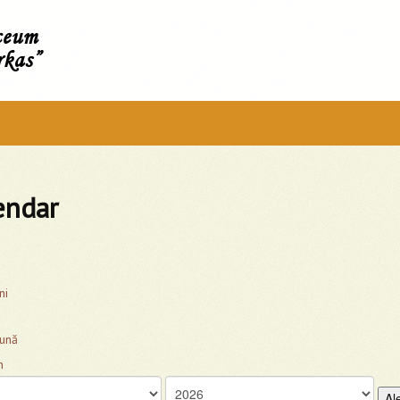
íceum
rkas”
endar
ni
lună
Al