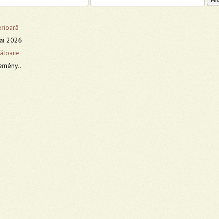
erioară
mai 2026
ătoare
emény..