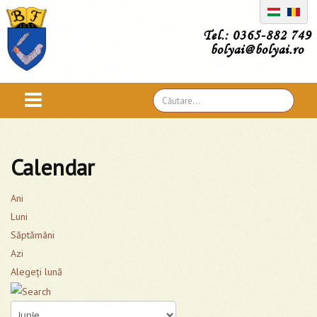
Tel.: 0365-882 749
bolyai@bolyai.ro
Căutare
...
Calendar
Ani
Luni
Săptămâni
Azi
Alegeţi lună