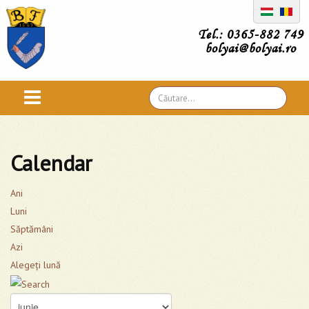
Tel.: 0365-882 749
bolyai@bolyai.ro
Căutare
...
Calendar
Ani
Luni
Săptămâni
Azi
Alegeţi lună