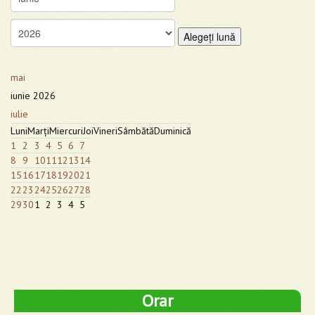
Alegeţi lună
mai
iunie 2026
iulie
Luni
Marţi
Miercuri
Joi
Vineri
Sâmbătă
Duminică
1
2
3
4
5
6
7
8
9
10
11
12
13
14
15
16
17
18
19
20
21
22
23
24
25
26
27
28
29
30
1
2
3
4
5
Orar