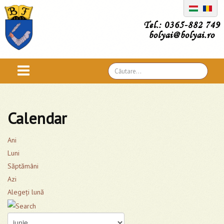
Tel.: 0365-882 749
bolyai@bolyai.ro
Căutare
...
Calendar
Ani
Luni
Săptămâni
Azi
Alegeţi lună