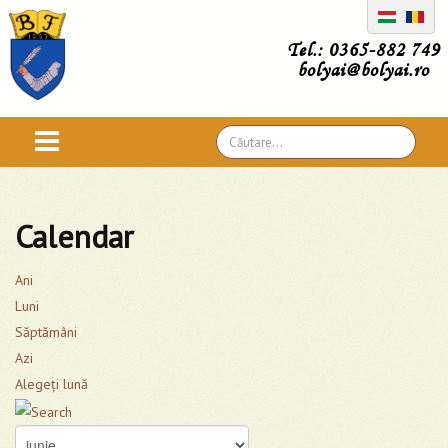
Tel.: 0365-882 749
bolyai@bolyai.ro
Căutare
...
Calendar
Ani
Luni
Săptămâni
Azi
Alegeţi lună