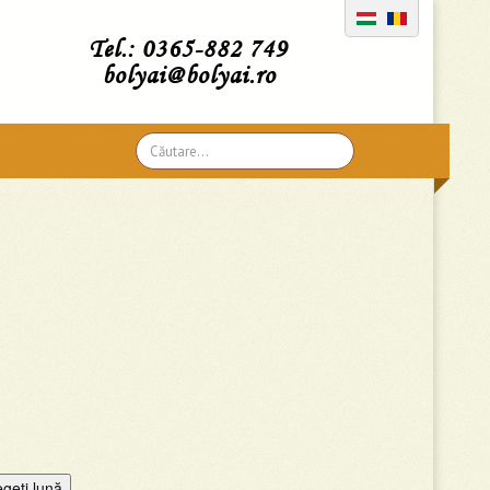
Tel.: 0365-882 749
bolyai@bolyai.ro
Căutare
...
egeţi lună