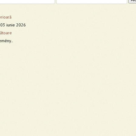
erioară
, 03 iunie 2026
ătoare
emény..