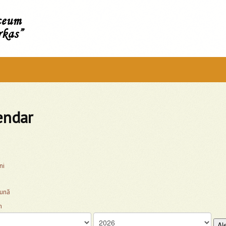
íceum
rkas”
endar
ni
lună
Al