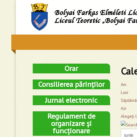
Bolyai Farkas Elméleti L
Liceul Teoretic „Bolyai Fa
Orar
Cal
Consilierea părinților
Ani
Luni
Jurnal electronic
Săptămâ
Azi
Regulament de
Alegeţi 
organizare și
funcționare