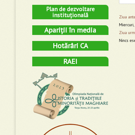
Plan de dezvoltare
instituțională
Ziua ant
Miercuri
Apariții în media
Ziua urm
Nincs es
Hotărâri CA
RAEI