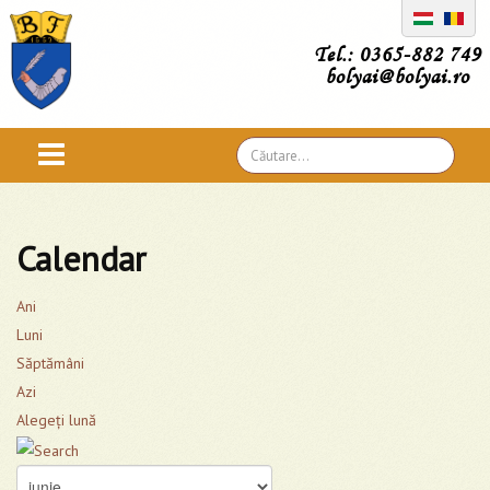
Tel.: 0365-882 749
bolyai@bolyai.ro
Căutare
...
Calendar
Ani
Luni
Săptămâni
Azi
Alegeţi lună