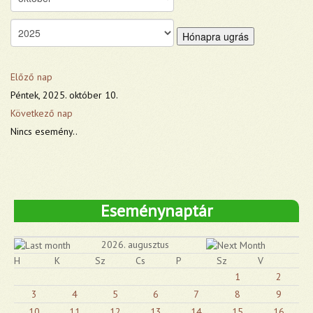
Hónapra ugrás
Előző nap
Péntek, 2025. október 10.
Következő nap
Nincs esemény..
Eseménynaptár
2026. augusztus
H
K
Sz
Cs
P
Sz
V
1
2
3
4
5
6
7
8
9
10
11
12
13
14
15
16