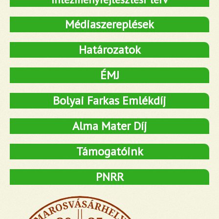
Médiaszereplések
Határozatok
ÉMJ
Bolyai Farkas Emlékdíj
Alma Mater Díj
Támogatóink
PNRR