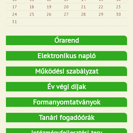
17
18
19
20
21
22
23
24
25
26
27
28
29
30
31
Órarend
Elektronikus napló
Működési szabályzat
Év végi díjak
Formanyomtatványok
Tanári fogadóórák
Intézményfejlesztési terv