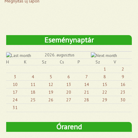
Megnyitás új lapon
Eseménynaptár
2026. augusztus
H
K
Sz
Cs
P
Sz
V
1
2
3
4
5
6
7
8
9
10
11
12
13
14
15
16
17
18
19
20
21
22
23
24
25
26
27
28
29
30
31
Órarend