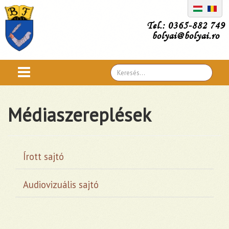
Tel.: 0365-882 749
bolyai@bolyai.ro
Search
...
Médiaszereplések
Írott sajtó
Audiovizuális sajtó