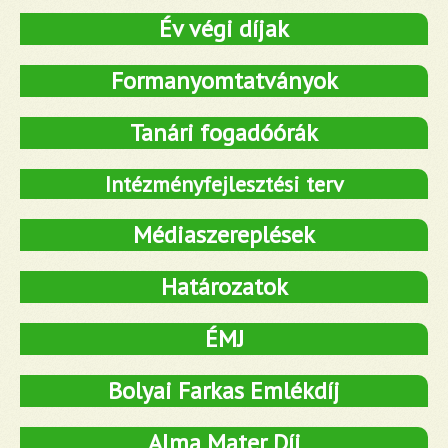
Év végi díjak
Formanyomtatványok
Tanári fogadóórák
Intézményfejlesztési terv
Médiaszereplések
Határozatok
ÉMJ
Bolyai Farkas Emlékdíj
Alma Mater Díj