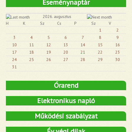
Eseménynaptár
2026. augusztus
H
K
Sz
Cs
P
Sz
V
1
2
3
4
5
6
7
8
9
10
11
12
13
14
15
16
17
18
19
20
21
22
23
24
25
26
27
28
29
30
31
Órarend
Elektronikus napló
Működési szabályzat
Év végi díjak