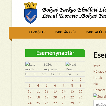
Bolyai Farkas Elméleti L
Liceul Teoretic „Bolyai Fa
KEZDŐLAP
ISKOLÁNKRÓL
ISKOLAI ÉLE
Eseménynaptár
Ese
2026.
Évek
augusztus
Hónapok
H
K
Sz
Cs
P
Sz
V
Hetek
1
2
Ma
3
4
5
6
7
8
9
Hónapra
10
11
12
13
14
15
16
17
18
19
20
21
22
23
24
25
26
27
28
29
30