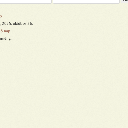
p
, 2025. október 26.
ző nap
emény..