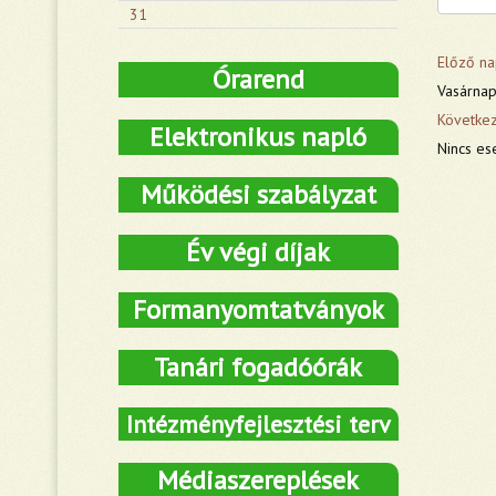
31
Előző na
Órarend
Vasárnap
Követke
Elektronikus napló
Nincs es
Működési szabályzat
Év végi díjak
Formanyomtatványok
Tanári fogadóórák
Intézményfejlesztési terv
Médiaszereplések