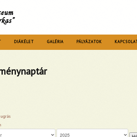
íceum
rkas”
T
DIÁKÉLET
GALÉRIA
PÁLYÁZATOK
KAPCSOLA
ménynaptár
 ugrás
Hó