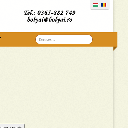
Tel.: 0365-882 749
bolyai@bolyai.ro
Search
T
...
napra ugrás