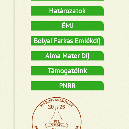
Határozatok
ÉMJ
Bolyai Farkas Emlékdíj
Alma Mater Díj
Támogatóink
PNRR