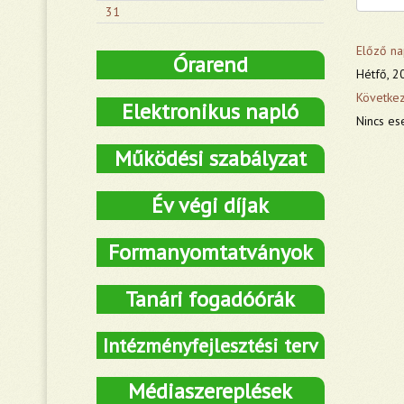
31
Előző na
Órarend
Hétfő, 2
Követke
Elektronikus napló
Nincs es
Működési szabályzat
Év végi díjak
Formanyomtatványok
Tanári fogadóórák
Intézményfejlesztési terv
Médiaszereplések