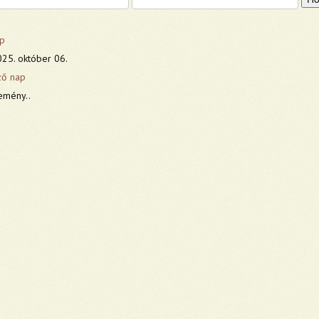
p
025. október 06.
ző nap
emény..