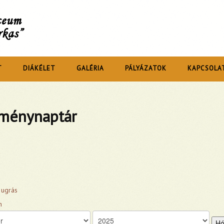
íceum
rkas”
T
DIÁKÉLET
GALÉRIA
PÁLYÁZATOK
KAPCSOLA
ménynaptár
 ugrás
Hó