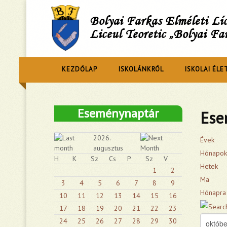
Bolyai Farkas Elméleti L
Liceul Teoretic „Bolyai Fa
KEZDŐLAP
ISKOLÁNKRÓL
ISKOLAI ÉLE
Eseménynaptár
Ese
2026.
Évek
augusztus
Hónapok
H
K
Sz
Cs
P
Sz
V
Hetek
1
2
Ma
3
4
5
6
7
8
9
Hónapra
10
11
12
13
14
15
16
17
18
19
20
21
22
23
24
25
26
27
28
29
30