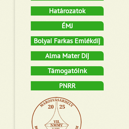
Határozatok
ÉMJ
Bolyai Farkas Emlékdíj
Alma Mater Díj
Támogatóink
PNRR