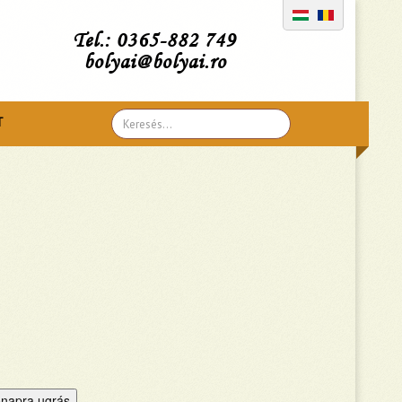
Tel.: 0365-882 749
bolyai@bolyai.ro
Search
T
...
napra ugrás