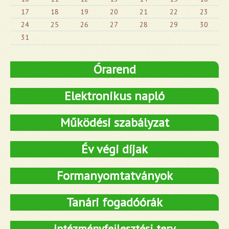
17
18
19
20
21
22
23
24
25
26
27
28
29
30
31
Órarend
Elektronikus napló
Működési szabályzat
Év végi díjak
Formanyomtatványok
Tanári fogadóórák
Intézményfejlesztési terv