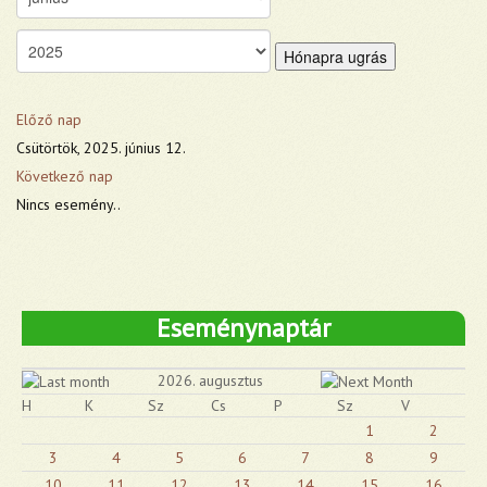
Hónapra ugrás
Előző nap
Csütörtök, 2025. június 12.
Következő nap
Nincs esemény..
Eseménynaptár
2026. augusztus
H
K
Sz
Cs
P
Sz
V
1
2
3
4
5
6
7
8
9
10
11
12
13
14
15
16