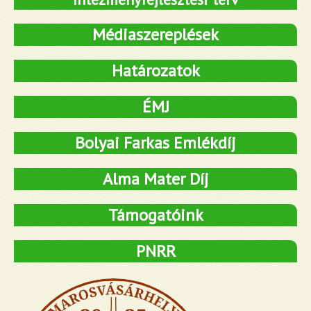
Médiaszereplések
Határozatok
ÉMJ
Bolyai Farkas Emlékdíj
Alma Mater Díj
Támogatóink
PNRR