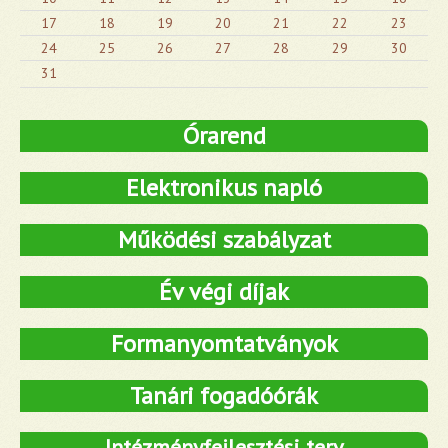
17
18
19
20
21
22
23
24
25
26
27
28
29
30
31
Órarend
Elektronikus napló
Működési szabályzat
Év végi díjak
Formanyomtatványok
Tanári fogadóórák
Intézményfejlesztési terv