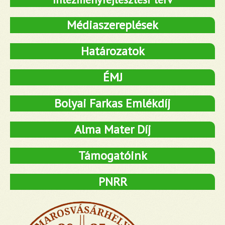
Médiaszereplések
Határozatok
ÉMJ
Bolyai Farkas Emlékdíj
Alma Mater Díj
Támogatóink
PNRR