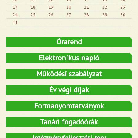
17
18
19
20
21
22
23
24
25
26
27
28
29
30
31
Órarend
Elektronikus napló
Működési szabályzat
Év végi díjak
Formanyomtatványok
Tanári fogadóórák
Intézményfejlesztési terv