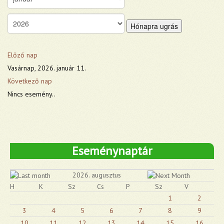
Hónapra ugrás
Előző nap
Vasárnap, 2026. január 11.
Következő nap
Nincs esemény..
Eseménynaptár
2026. augusztus
H
K
Sz
Cs
P
Sz
V
1
2
3
4
5
6
7
8
9
10
11
12
13
14
15
16