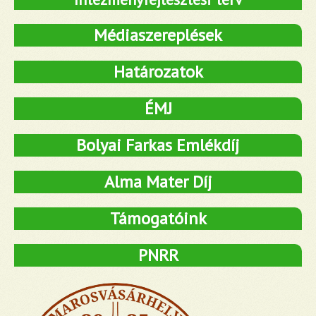
Médiaszereplések
Határozatok
ÉMJ
Bolyai Farkas Emlékdíj
Alma Mater Díj
Támogatóink
PNRR