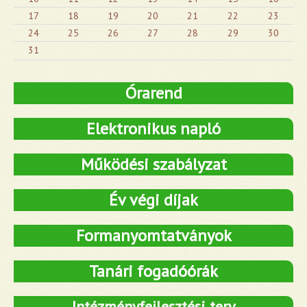
17
18
19
20
21
22
23
24
25
26
27
28
29
30
31
Órarend
Elektronikus napló
Működési szabályzat
Év végi díjak
Formanyomtatványok
Tanári fogadóórák
Intézményfejlesztési terv