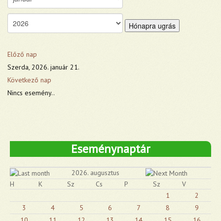
Hónapra ugrás
Előző nap
Szerda, 2026. január 21.
Következő nap
Nincs esemény..
Eseménynaptár
2026. augusztus
H
K
Sz
Cs
P
Sz
V
1
2
3
4
5
6
7
8
9
10
11
12
13
14
15
16