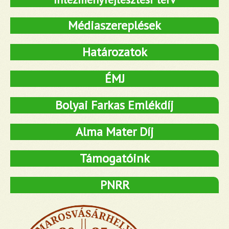
Médiaszereplések
Határozatok
ÉMJ
Bolyai Farkas Emlékdíj
Alma Mater Díj
Támogatóink
PNRR