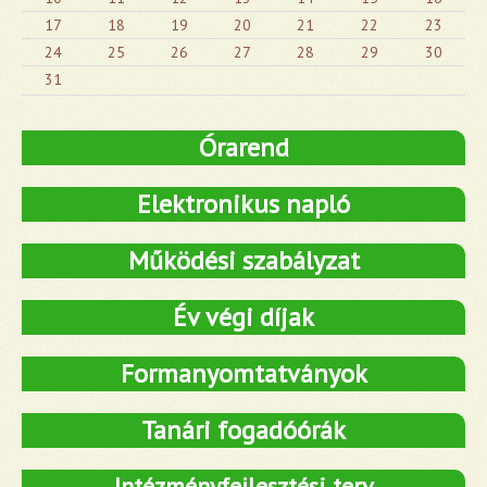
17
18
19
20
21
22
23
24
25
26
27
28
29
30
31
Órarend
Elektronikus napló
Működési szabályzat
Év végi díjak
Formanyomtatványok
Tanári fogadóórák
Intézményfejlesztési terv