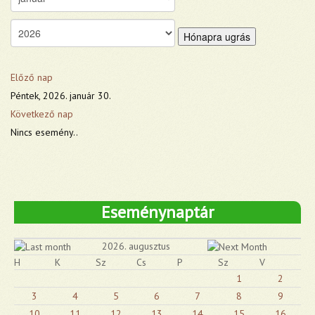
Hónapra ugrás
Előző nap
Péntek, 2026. január 30.
Következő nap
Nincs esemény..
Eseménynaptár
2026. augusztus
H
K
Sz
Cs
P
Sz
V
1
2
3
4
5
6
7
8
9
10
11
12
13
14
15
16