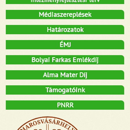
Médiaszereplések
Határozatok
ÉMJ
Bolyai Farkas Emlékdíj
Alma Mater Díj
Támogatóink
PNRR