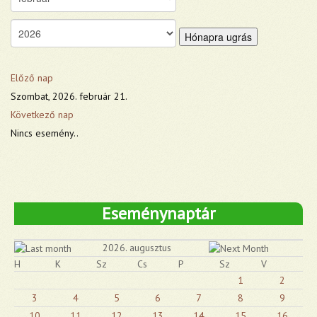
Hónapra ugrás
Előző nap
Szombat, 2026. február 21.
Következő nap
Nincs esemény..
Eseménynaptár
2026. augusztus
H
K
Sz
Cs
P
Sz
V
1
2
3
4
5
6
7
8
9
10
11
12
13
14
15
16