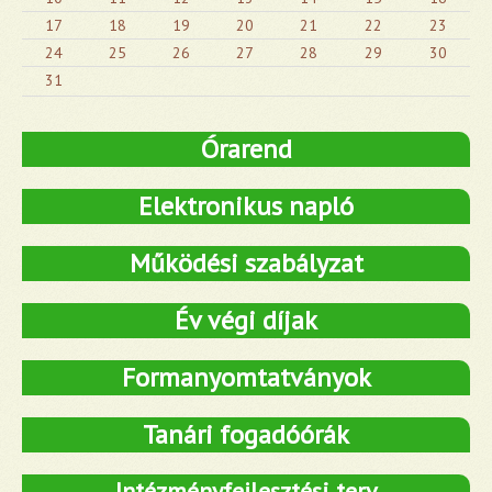
17
18
19
20
21
22
23
24
25
26
27
28
29
30
31
Órarend
Elektronikus napló
Működési szabályzat
Év végi díjak
Formanyomtatványok
Tanári fogadóórák
Intézményfejlesztési terv