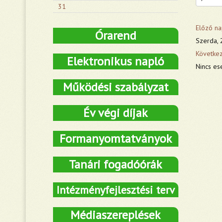
31
Előző na
Órarend
Szerda, 2
Követke
Elektronikus napló
Nincs es
Működési szabályzat
Év végi díjak
Formanyomtatványok
Tanári fogadóórák
Intézményfejlesztési terv
Médiaszereplések