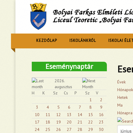
Bolyai Farkas Elméleti L
Liceul Teoretic „Bolyai Fa
KEZDŐLAP
ISKOLÁNKRÓL
ISKOLAI ÉLE
Eseménynaptár
Ese
2026.
Évek
augusztus
Hónapok
H
K
Sz
Cs
P
Sz
V
Hetek
1
2
Ma
3
4
5
6
7
8
9
Hónapra
10
11
12
13
14
15
16
17
18
19
20
21
22
23
24
25
26
27
28
29
30