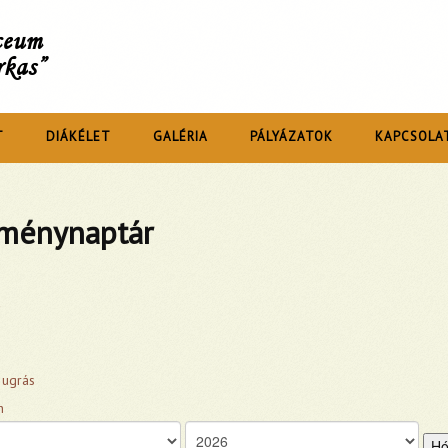
íceum
rkas”
T
DIÁKÉLET
GALÉRIA
PÁLYÁZATOK
KAPCSOLA
ménynaptár
 ugrás
Hó