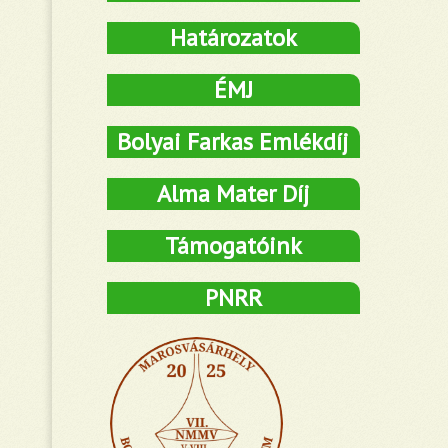
Határozatok
ÉMJ
Bolyai Farkas Emlékdíj
Alma Mater Díj
Támogatóink
PNRR