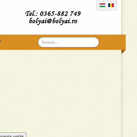
Tel.: 0365-882 749
bolyai@bolyai.ro
Search
T
...
napra ugrás