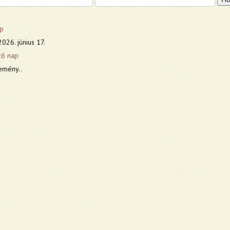
p
026. június 17.
ző nap
emény..