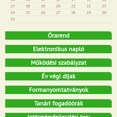
17
18
19
20
21
22
23
24
25
26
27
28
29
30
31
Órarend
Elektronikus napló
Működési szabályzat
Év végi díjak
Formanyomtatványok
Tanári fogadóórák
Intézményfejlesztési terv