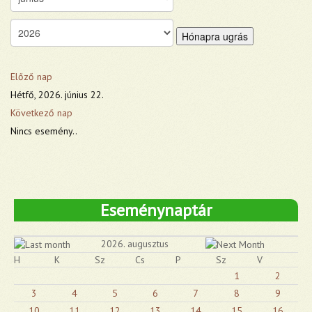
Hónapra ugrás
Előző nap
Hétfő, 2026. június 22.
Következő nap
Nincs esemény..
Eseménynaptár
2026. augusztus
H
K
Sz
Cs
P
Sz
V
1
2
3
4
5
6
7
8
9
10
11
12
13
14
15
16