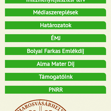
Médiaszereplések
Határozatok
ÉMJ
Bolyai Farkas Emlékdíj
Alma Mater Díj
Támogatóink
PNRR