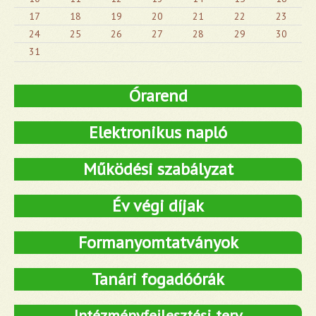
17
18
19
20
21
22
23
24
25
26
27
28
29
30
31
Órarend
Elektronikus napló
Működési szabályzat
Év végi díjak
Formanyomtatványok
Tanári fogadóórák
Intézményfejlesztési terv