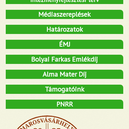
Médiaszereplések
Határozatok
ÉMJ
Bolyai Farkas Emlékdíj
Alma Mater Díj
Támogatóink
PNRR