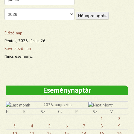
Hónapra ugrás
Előző nap
Péntek, 2026. június 26.
Következő nap
Nincs esemény..
Eseménynaptár
2026. augusztus
H
K
Sz
Cs
P
Sz
V
1
2
3
4
5
6
7
8
9
10
11
12
13
14
15
16