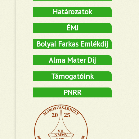
Határozatok
ÉMJ
Bolyai Farkas Emlékdíj
Alma Mater Díj
Támogatóink
PNRR