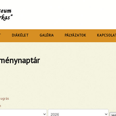
íceum
rkas”
T
DIÁKÉLET
GALÉRIA
PÁLYÁZATOK
KAPCSOLA
ménynaptár
 ugrás
Hó