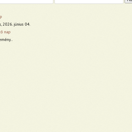
p
, 2026. június 04.
ző nap
emény..