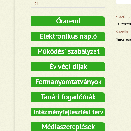
31
Előző na
Órarend
Csütörtök
Követke
Elektronikus napló
Nincs es
Működési szabályzat
Év végi díjak
Formanyomtatványok
Tanári fogadóórák
Intézményfejlesztési terv
Médiaszereplések