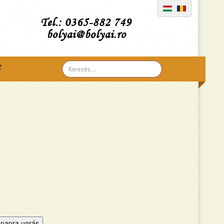
Tel.: 0365-882 749
bolyai@bolyai.ro
Search
T
...
napra ugrás