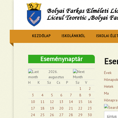
Bolyai Farkas Elméleti L
Liceul Teoretic „Bolyai Fa
KEZDŐLAP
ISKOLÁNKRÓL
ISKOLAI ÉLE
Eseménynaptár
Ese
2026.
Évek
augusztus
Hónapok
H
K
Sz
Cs
P
Sz
V
Hetek
1
2
Ma
3
4
5
6
7
8
9
Hónapra
10
11
12
13
14
15
16
17
18
19
20
21
22
23
24
25
26
27
28
29
30