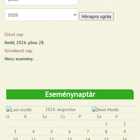
Hónapra ugrás
Előző nap
Kedd, 2026. július 28.
Következő nap
Nincs esemény..
Eseménynaptár
2026. augusztus
H
K
Sz
Cs
P
Sz
V
1
2
3
4
5
6
7
8
9
10
11
12
13
14
15
16