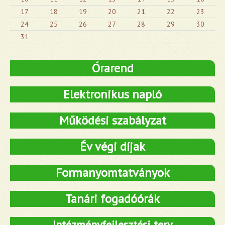
17
18
19
20
21
22
23
24
25
26
27
28
29
30
31
Órarend
Elektronikus napló
Működési szabályzat
Év végi díjak
Formanyomtatványok
Tanári fogadóórák
Intézményfejlesztési terv