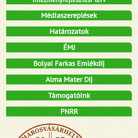
Médiaszereplések
Határozatok
ÉMJ
Bolyai Farkas Emlékdíj
Alma Mater Díj
Támogatóink
PNRR