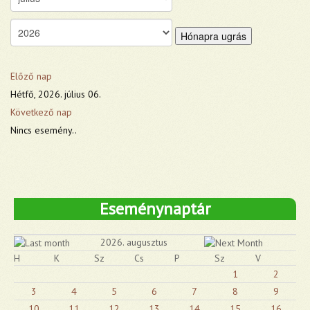
Hónapra ugrás
Előző nap
Hétfő, 2026. július 06.
Következő nap
Nincs esemény..
Eseménynaptár
2026. augusztus
H
K
Sz
Cs
P
Sz
V
1
2
3
4
5
6
7
8
9
10
11
12
13
14
15
16