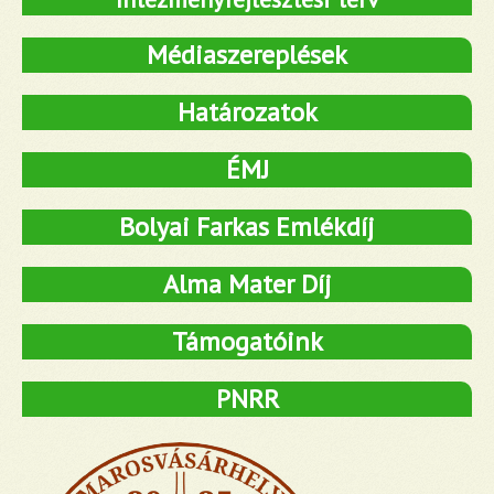
Médiaszereplések
Határozatok
ÉMJ
Bolyai Farkas Emlékdíj
Alma Mater Díj
Támogatóink
PNRR