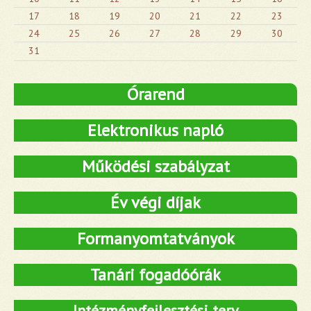
17
18
19
20
21
22
23
24
25
26
27
28
29
30
31
Órarend
Elektronikus napló
Működési szabályzat
Év végi díjak
Formanyomtatványok
Tanári fogadóórák
Intézményfejlesztési terv