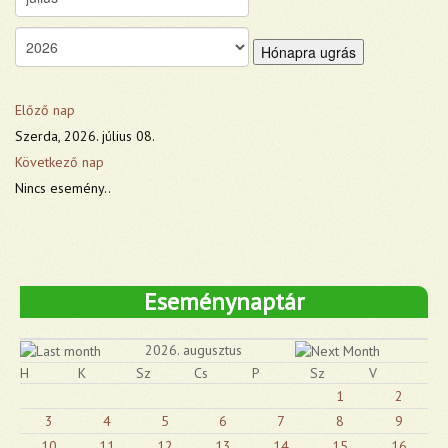
Hónapra ugrás
Előző nap
Szerda, 2026. július 08.
Következő nap
Nincs esemény..
Eseménynaptár
2026. augusztus
H
K
Sz
Cs
P
Sz
V
1
2
3
4
5
6
7
8
9
10
11
12
13
14
15
16