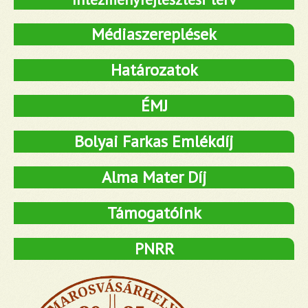
Médiaszereplések
Határozatok
ÉMJ
Bolyai Farkas Emlékdíj
Alma Mater Díj
Támogatóink
PNRR