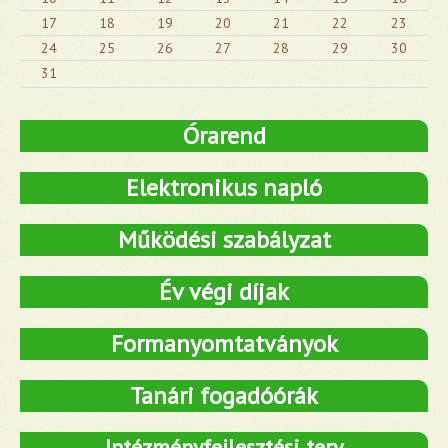
17
18
19
20
21
22
23
24
25
26
27
28
29
30
31
Órarend
Elektronikus napló
Működési szabályzat
Év végi díjak
Formanyomtatványok
Tanári fogadóórák
Intézményfejlesztési terv