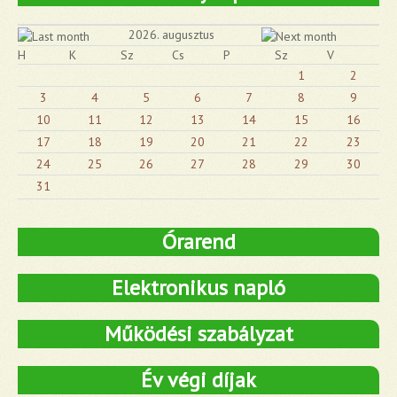
2026. augusztus
H
K
Sz
Cs
P
Sz
V
1
2
3
4
5
6
7
8
9
10
11
12
13
14
15
16
17
18
19
20
21
22
23
24
25
26
27
28
29
30
31
Órarend
Elektronikus napló
Működési szabályzat
Év végi díjak