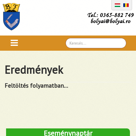
Tel.: 0365-882 749
bolyai@bolyai.ro
Search
...
Eredmények
Feltöltés folyamatban...
Eseménynaptár