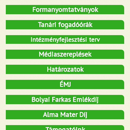
Formanyomtatványok
Tanári fogadóórák
Intézményfejlesztési terv
Médiaszereplések
Határozatok
ÉMJ
Bolyai Farkas Emlékdíj
Alma Mater Díj
Támogatóink