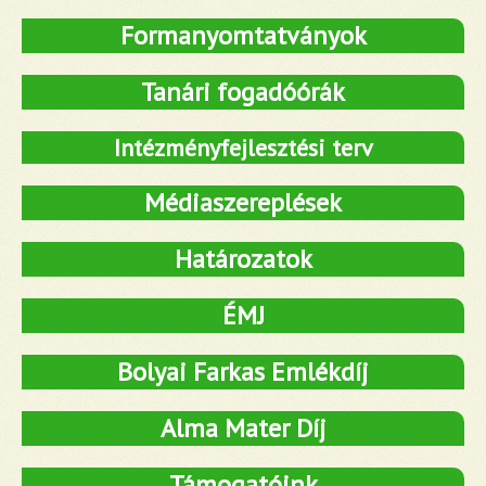
Formanyomtatványok
Tanári fogadóórák
Intézményfejlesztési terv
Médiaszereplések
Határozatok
ÉMJ
Bolyai Farkas Emlékdíj
Alma Mater Díj
Támogatóink