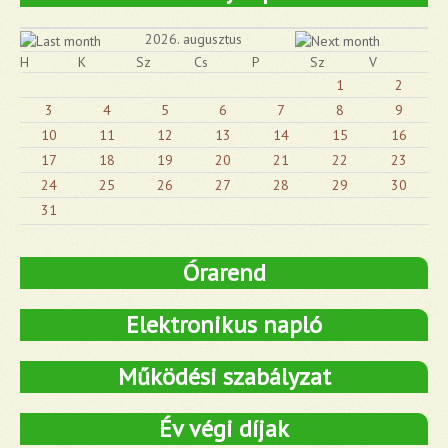
2026. augusztus
H
K
Sz
Cs
P
Sz
V
1
2
3
4
5
6
7
8
9
10
11
12
13
14
15
16
17
18
19
20
21
22
23
24
25
26
27
28
29
30
31
Órarend
Elektronikus napló
Működési szabályzat
Év végi díjak