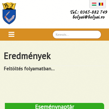
Tel.: 0365-882 749
bolyai@bolyai.ro
Search
...
Eredmények
Feltöltés folyamatban...
Eseménynaptár