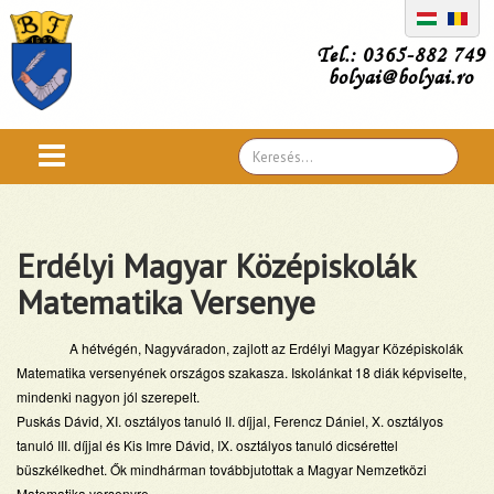
Tel.: 0365-882 749
bolyai@bolyai.ro
Search
...
Erdélyi Magyar Középiskolák
Matematika Versenye
A hétvégén, Nagyváradon, zajlott az Erdélyi Magyar Középiskolák
Matematika versenyének országos szakasza. Iskolánkat 18 diák képviselte,
mindenki nagyon jól szerepelt.
Puskás Dávid, XI. osztályos tanuló II. díjjal, Ferencz Dániel, X. osztályos
tanuló III. díjjal és Kis Imre Dávid, IX. osztályos tanuló dicsérettel
büszkélkedhet. Ők mindhárman továbbjutottak a Magyar Nemzetközi
Matematika versenyre.