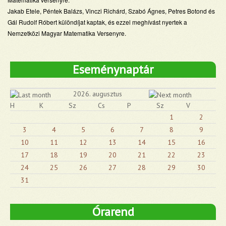
Jakab Etele, Péntek Balázs, Vinczi Richárd, Szabó Ágnes, Petres Botond és
Gál Rudolf Róbert különdíjat kaptak, és ezzel meghívást nyertek a
Nemzetközi Magyar Matematika Versenyre.
Eseménynaptár
2026. augusztus
H
K
Sz
Cs
P
Sz
V
1
2
3
4
5
6
7
8
9
10
11
12
13
14
15
16
17
18
19
20
21
22
23
24
25
26
27
28
29
30
31
Órarend