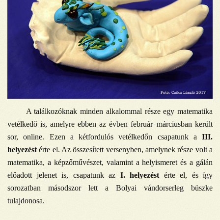
A találkozóknak minden alkalommal része egy matematika
vetélkedő is, amelyre ebben az évben február–márciusban került
sor, online. Ezen a kétfordulós vetélkedőn csapatunk a
III.
helyezést
érte el. Az összesített versenyben, amelynek része volt a
matematika, a képzőművészet, valamint a helyismeret és a gálán
előadott jelenet is, csapatunk az
I. helyezést
érte el, és így
sorozatban másodszor lett a Bolyai vándorserleg büszke
tulajdonosa.