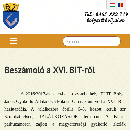
Tel.: 0365-882 749
bolyai@bolyai.ro
Search
...
Beszámoló a XVI. BIT-ről
A 2016/2017-es tanévben a szombathelyi ELTE Bolyai
János Gyakorló Általános Iskola és Gimnázium volt a XVI. BIT
házigazdája. A találkozóra április 6–8. között került sor
Szombathelyen, TALÁLKOZÁS/OK témában. A BIT-el
párhuzamosan zajlott a magyarországi gyakorló iskolák