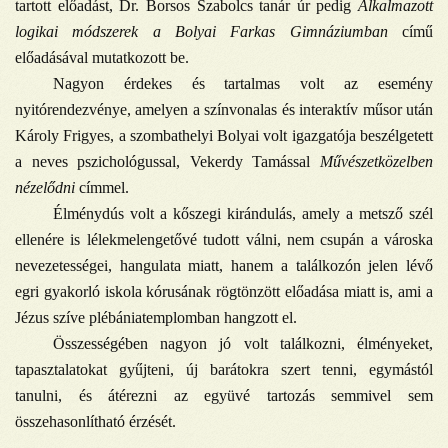
tartott előadást, Dr. Borsos Szabolcs tanár úr pedig
Alkalmazott
logikai módszerek a Bolyai Farkas Gimnáziumban
című
előadásával mutatkozott be.
Nagyon érdekes és tartalmas volt az esemény
nyitórendezvénye, amelyen a színvonalas és interaktív műsor után
Károly Frigyes, a szombathelyi Bolyai volt igazgatója beszélgetett
a neves pszichológussal, Vekerdy Tamással
Művészetközelben
nézelődni
címmel.
Élménydús volt a kőszegi kirándulás, amely a metsző szél
ellenére is lélekmelengetővé tudott válni, nem csupán a városka
nevezetességei, hangulata miatt, hanem a találkozón jelen lévő
egri gyakorló iskola kórusának rögtönzött előadása miatt is, ami a
Jézus szíve plébániatemplomban hangzott el.
Összességében nagyon jó volt találkozni, élményeket,
tapasztalatokat gyűjteni, új barátokra szert tenni, egymástól
tanulni, és átérezni az együvé tartozás semmivel sem
összehasonlítható érzését.