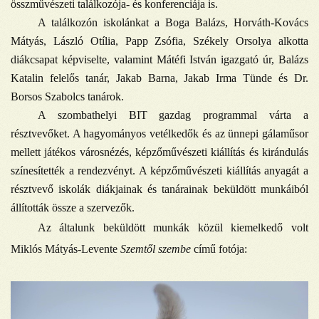
összművészeti találkozója- és konferenciája is.
A találkozón iskolánkat a Boga Balázs, Horváth-Kovács
Mátyás, László Otília, Papp Zsófia, Székely Orsolya alkotta
diákcsapat képviselte, valamint Mátéfi István igazgató úr, Balázs
Katalin felelős tanár, Jakab Barna, Jakab Irma Tünde és Dr.
Borsos Szabolcs tanárok.
A szombathelyi BIT gazdag programmal várta a
résztvevőket. A hagyományos vetélkedők és az ünnepi gálaműsor
mellett játékos városnézés, képzőművészeti kiállítás és kirándulás
színesítették a rendezvényt. A képzőművészeti kiállítás anyagát a
résztvevő iskolák diákjainak és tanárainak beküldött munkáiból
állították össze a szervezők.
Az általunk beküldött munkák közül kiemelkedő volt
Miklós Mátyás-Levente
Szemtől szembe
című fotója: