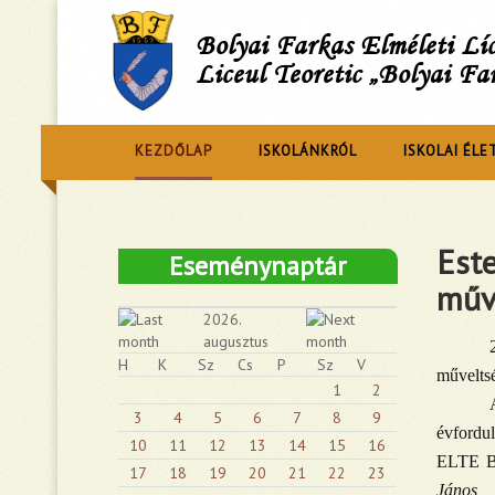
Bolyai Farkas Elméleti L
Liceul Teoretic „Bolyai Fa
KEZDŐLAP
ISKOLÁNKRÓL
ISKOLAI ÉLE
Este
Eseménynaptár
műv
2026.
augusztus
H
K
Sz
Cs
P
Sz
V
műveltsé
1
2
3
4
5
6
7
8
9
évfordu
10
11
12
13
14
15
16
ELTE Bo
17
18
19
20
21
22
23
János 