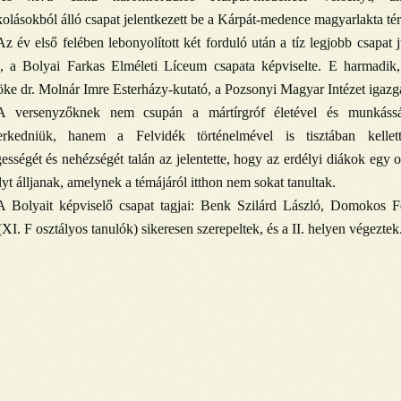
olásokból álló csapat jelentkezett be a Kárpát-medence magyarlakta tér
Az év első felében lebonyolított két forduló után a tíz legjobb csapat j
k, a Bolyai Farkas Elméleti Líceum csapata képviselte. E harmadik,
öke dr. Molnár Imre Esterházy-kutató, a Pozsonyi Magyar Intézet igazga
A versenyzőknek nem csupán a mártírgróf életével és munkásság
rkedniük, hanem a Felvidék történelmével is tisztában kelle
ességét és nehézségét talán az jelentette, hogy az erdélyi diákok egy o
yt álljanak, amelynek a témájáról itthon nem sokat tanultak.
A Bolyait képviselő csapat tagjai: Benk Szilárd László, Domokos 
XI. F osztályos tanulók) sikeresen szerepeltek, és a II. helyen végeztek