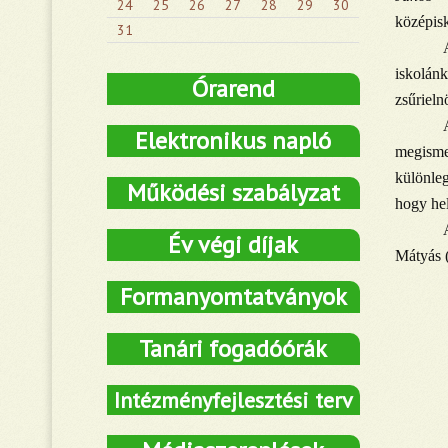
24
25
26
27
28
29
30
középisk
31
iskolán
Órarend
zsűrieln
Elektronikus napló
megisme
különleg
Működési szabályzat
hogy hel
Év végi díjak
Mátyás (
Formanyomtatványok
Tanári fogadóórák
Intézményfejlesztési terv