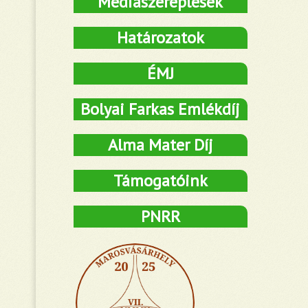
Médiaszereplések
Határozatok
ÉMJ
Bolyai Farkas Emlékdíj
Alma Mater Díj
Támogatóink
PNRR