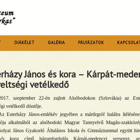
íceum
rkas”
T
DIÁKÉLET
GALÉRIA
PÁLYÁZATOK
KAPCSOLA
rházy János és kora – Kárpát-mede
eltségi vetélkedő
2017. szeptember 22-én zajlott Alsóbodokon (Szlovákia) az
Est
gi vetélkedő döntője.
Az Esterházy János-emlékév jegyében a mártírgróf halálra ítéléséne
lója alkalmából az alsóbodoki Magyar Tannyelvű Magán-szakközép
lyai János Gyakorló Általános Iskola és Gimnáziummal együtt hi
és kora
című háromfordulós Kárpát-medencei versenyt, a