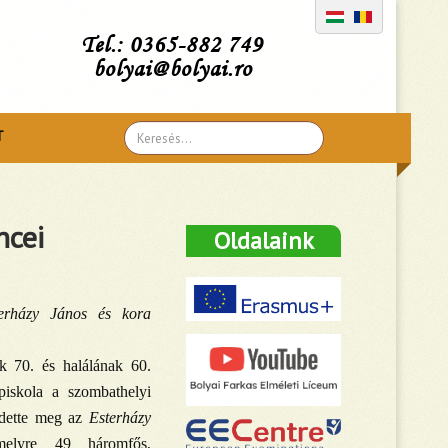
Tel.: 0365-882 749
bolyai@bolyai.ro
Search
T
...
ncei
Oldalaink
erházy János és kora
k 70. és halálának 60.
iskola a szombathelyi
rdette meg az
Esterházy
melyre 49 háromfős,