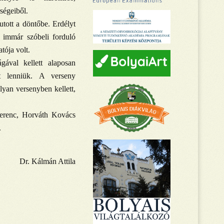
ségeiből.
utott a döntőbe. Erdélyt
 immár szóbeli forduló
tója volt.
ával kellett alaposan
tt lenniük. A verseny
lyan versenyben kellett,
Ferenc, Horváth Kovács
.
Dr. Kálmán Attila