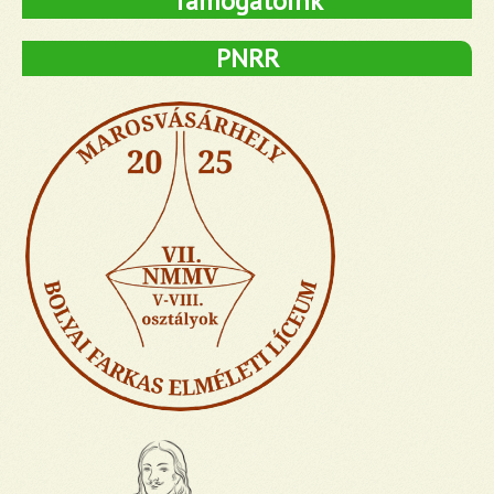
Támogatóink
PNRR