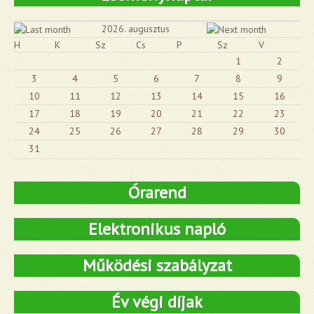
2026. augusztus
H
K
Sz
Cs
P
Sz
V
1
2
3
4
5
6
7
8
9
10
11
12
13
14
15
16
17
18
19
20
21
22
23
24
25
26
27
28
29
30
31
Órarend
Elektronikus napló
Működési szabályzat
Év végi díjak