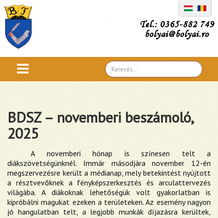
Tel.: 0365-882 749
bolyai@bolyai.ro
Search
...
BDSZ – novemberi beszámoló,
2025
A novemberi hónap is színesen telt a
diákszövetségünknél. Immár másodjára november 12-én
megszervezésre került a médianap, mely betekintést nyújtott
a résztvevőknek a fényképszerkesztés és arculattervezés
világába. A diákoknak lehetőségük volt gyakorlatban is
kipróbálni magukat ezeken a területeken. Az esemény nagyon
jó hangulatban telt, a legjobb munkák díjazásra kerültek,