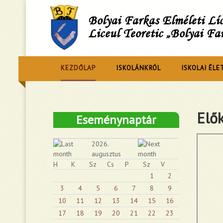
Bolyai Farkas Elméleti L
Liceul Teoretic „Bolyai Fa
KEZDŐLAP
ISKOLÁNKRÓL
ISKOLAI ÉLE
Elők
Eseménynaptár
2026.
augusztus
H
K
Sz
Cs
P
Sz
V
1
2
3
4
5
6
7
8
9
10
11
12
13
14
15
16
17
18
19
20
21
22
23