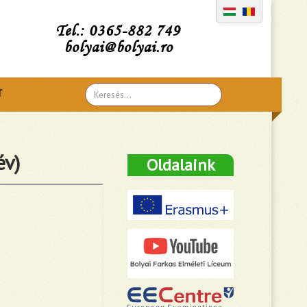
Tel.: 0365-882 749
bolyai@bolyai.ro
Search
T
...
év)
Oldalaink