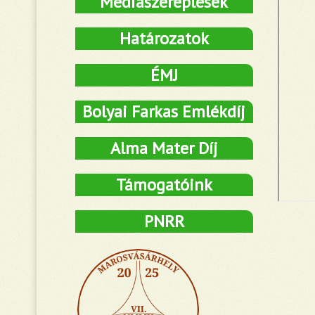
Médiaszereplések
Határozatok
ÉMJ
Bolyai Farkas Emlékdíj
Alma Mater Díj
Támogatóink
PNRR