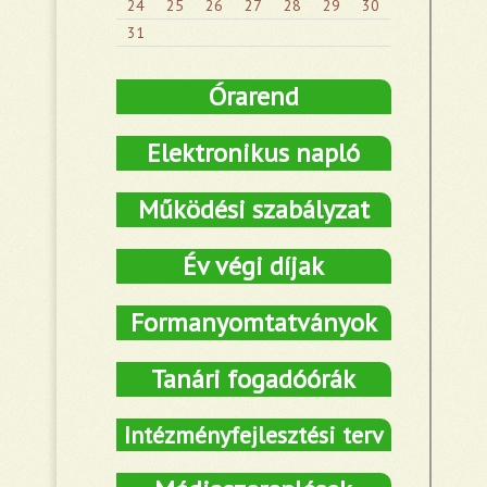
24
25
26
27
28
29
30
31
Órarend
Elektronikus napló
Működési szabályzat
Év végi díjak
Formanyomtatványok
Tanári fogadóórák
Intézményfejlesztési terv