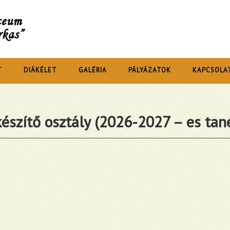
íceum
rkas”
T
DIÁKÉLET
GALÉRIA
PÁLYÁZATOK
KAPCSOLA
észítő osztály (2026-2027 – es tan